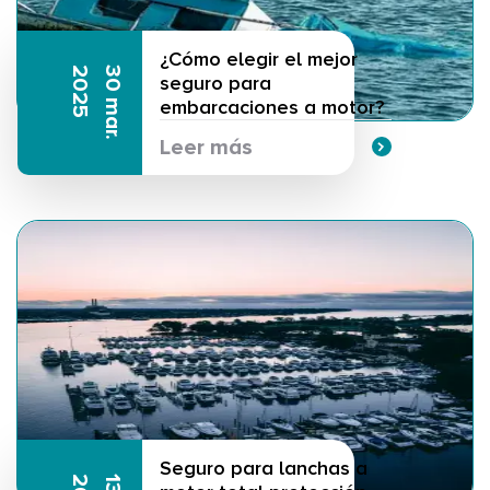
¿Cómo elegir el mejor
5
3
0
m
a
r
.
2
0
2
seguro para
embarcaciones a motor?
Leer más
Seguro para lanchas a