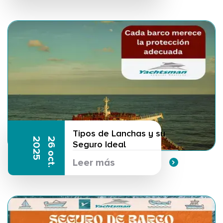
Tipos de Lanchas y su
5
2
6
o
c
t
.
2
0
2
Seguro Ideal
Leer más