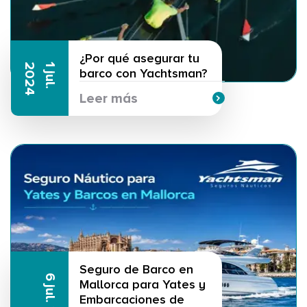
¿Por qué asegurar tu
4
1
j
u
l
.
2
0
2
barco con Yachtsman?
Leer más
Seguro de Barco en
6 jul. 2026
Mallorca para Yates y
Embarcaciones de