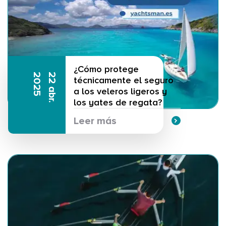
¿Cómo protege
5
2
2
a
b
r
.
2
0
2
técnicamente el seguro
a los veleros ligeros y
los yates de regata?
Leer más